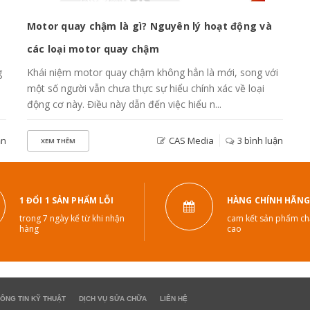
Motor quay chậm là gì? Nguyên lý hoạt động và
C
các loại motor quay chậm
Z
g
Khái niệm motor quay chậm không hẳn là mới, song với
T
một số người vẫn chưa thực sự hiểu chính xác về loại
B
động cơ này. Điều này dẫn đến việc hiểu n...
k
ận
CAS Media
3 bình luận
XEM THÊM
1 ĐỔI 1 SẢN PHẨM LỖI
HÀNG CHÍNH HÃNG
trong 7 ngày kể từ khi nhận
cam kết sản phẩm ch
hàng
cao
ÔNG TIN KỸ THUẬT
DỊCH VỤ SỬA CHỮA
LIÊN HỆ