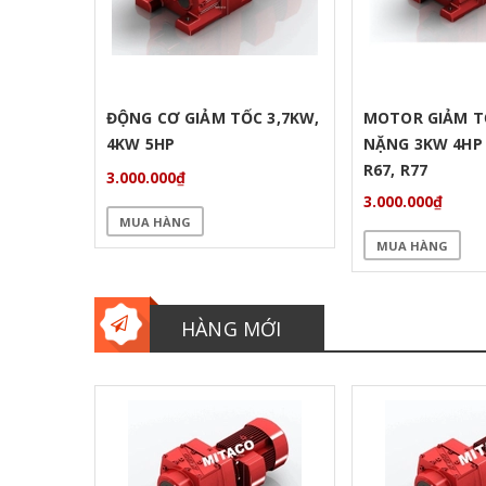
ĐỘNG CƠ GIẢM TỐC 3,7KW,
MOTOR GIẢM T
4KW 5HP
NẶNG 3KW 4HP R
R67, R77
3.000.000₫
3.000.000₫
MUA HÀNG
MUA HÀNG
HÀNG MỚI