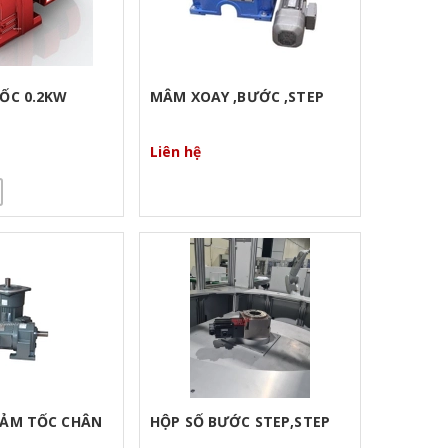
ỐC 0.2KW
MÂM XOAY ,BƯỚC ,STEP
HỘP SỐ
Liên hệ
Liên hệ
IẢM TỐC CHÂN
HỘP SỐ BƯỚC STEP,STEP
HỘP SỐ
LƯỢNG G