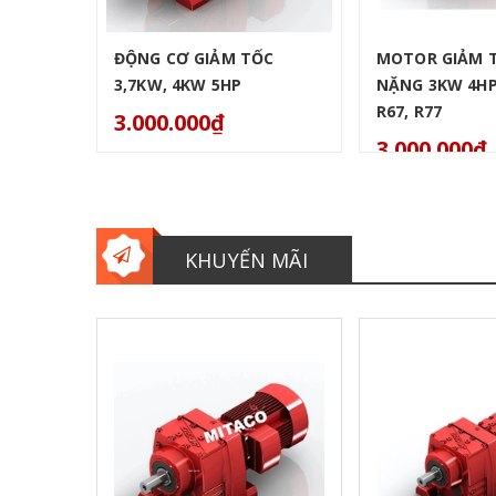
ĐỘNG CƠ GIẢM TỐC
MOTOR GIẢM T
3,7KW, 4KW 5HP
NẶNG 3KW 4HP 
R67, R77
3.000.000₫
3.000.000₫
KHUYẾN MÃI