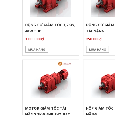
ĐỘNG CƠ GIẢM TỐC 3,7KW,
ĐỘNG CƠ GIẢM
4KW 5HP
TẢI NẶNG
3.000.000₫
250.000₫
MUA HÀNG
MUA HÀNG
MOTOR GIẢM TỐC TẢI
HỘP GIẢM TỐC 
NẶNG 3KW 4HP R47, R57,
NẶNG