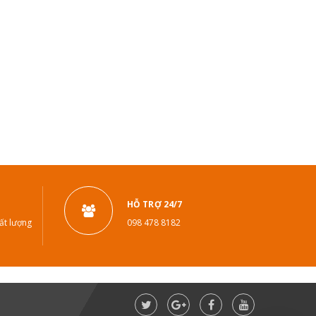
ấu tạo hộp giảm tốc ZD - Các loại hộp giảm tốc
D phổ biến nhất
rên thị trường hiện nay có đa dạng loại hộp giảm tốc.
ạn đã từng nghe về hộp giảm tốc ZD chưa? Chắc chắn
hông chỉ riêng bạn mà còn rất nhiều ngư...
CAS Media
0 bình luận
XEM THÊM
HỖ TRỢ 24/7
ất lượng
098 478 8182