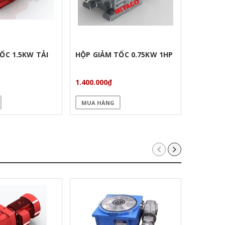
ỐC 1.5KW TẢI
HỘP GIẢM TỐC 0.75KW 1HP
MOTOR 
0.5HP
1.400.000₫
1.111.11
MUA HÀNG
MUA H