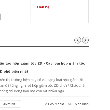
Liên hệ
Liên hệ
Các các
Hiện nay
thuộc tr
có nhiều 
09 Nov
XEM T
2022