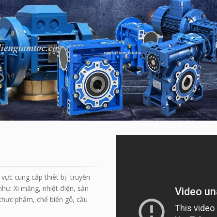
vực cung cấp thiêt bị truyền
ư: Xi măng, nhiệt điện, sản
 thưc phẩm, chế biến gỗ, cầu