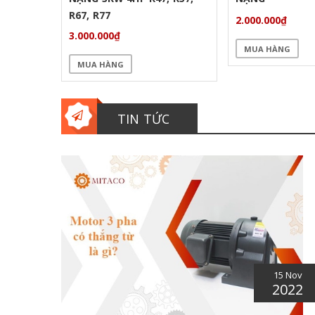
R67, R77
2.000.000₫
3.000.000₫
MUA HÀNG
MUA HÀNG
TIN TỨC
5 Nov
15 Nov
022
2022