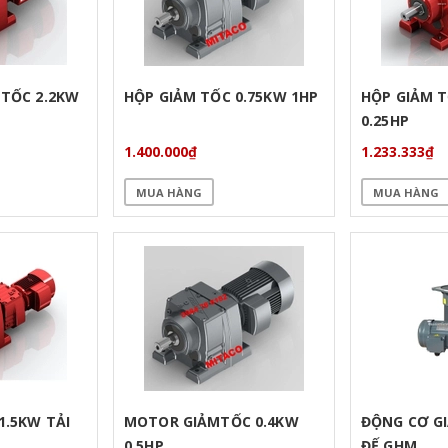
 TỐC 2.2KW
HỘP GIẢM TỐC 0.75KW 1HP
HỘP GIẢM T
0.25HP
1.400.000₫
1.233.333₫
MUA HÀNG
MUA HÀNG
1.5KW TẢI
MOTOR GIẢMTỐC 0.4KW
ĐỘNG CƠ G
0.5HP
ĐẾ GHM