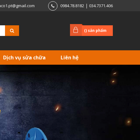
|
aco1.pt@gmail.com
0984.78.8182
034.7371.406
(
) sản phẩm
Dịch vụ sửa chữa
Liên hệ