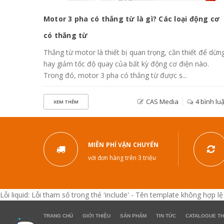
ần tật
Motor 3 pha có thắng từ là gì? Các loại động cơ
có thắng từ
 phẩm
Thắng từ motor là thiết bị quan trọng, cần thiết để dừn
 nào bỏ
hay giảm tốc độ quay của bất kỳ động cơ điện nào.
.
Trong đó, motor 3 pha có thắng từ được s...
 bình luận
CAS Media
4 bình lu
XEM THÊM
MIỄN PHÍ VẬN CHUYỂN
với đơn hàng trên 3 triệu
Lỗi liquid: Lỗi tham số trong thẻ 'include' - Tên template không hợp lệ
TRANG CHỦ
GIỚI THIỆU
SẢN PHẨM
TIN TỨC
CATALOGUE TH