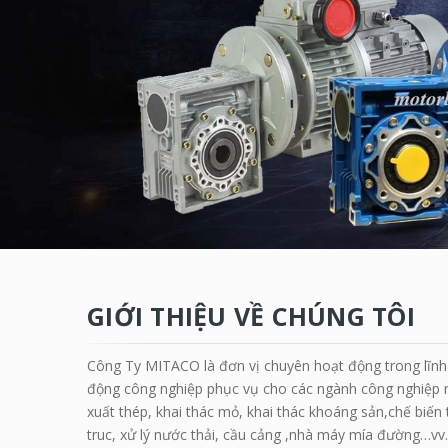
GIỚI THIỆU VỀ CHÚNG TÔI
Công Ty MITACO là đơn vị chuyên hoạt động trong lĩnh 
động công nghiệp phục vụ cho các ngành công nghiệp nh
xuất thép, khai thác mỏ, khai thác khoáng sản,chế biến
truc, xử lý nước thải, cầu cảng ,nhà máy mía đường…vv.