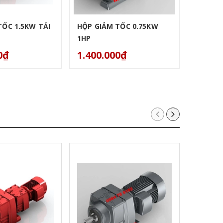
TỐC 1.5KW TẢI
HỘP GIẢM TỐC 0.75KW
MOTOR 
1HP
0.5HP
0₫
1.400.000₫
1.111