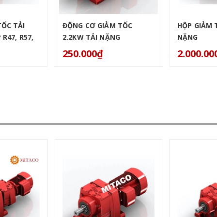
ỐC TẢI
ĐỘNG CƠ GIẢM TỐC
HỘP GIẢM 
R47, R57,
2.2KW TẢI NẶNG
NẶNG
250.000₫
2.000.00