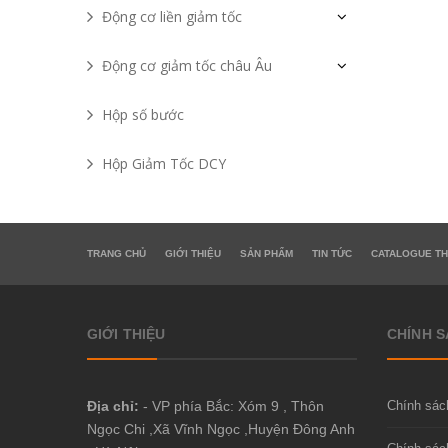
Động cơ liền giảm tốc
Động cơ giảm tốc châu Âu
Hộp số bước
Hộp Giảm Tốc DCY
TRANG CHỦ
GIỚI THIỆU
SẢN PHẨM
TIN TỨC
CATALOGUE TH
GIỚI THIỆU
CHÍNH 
Địa chỉ:
- VP phía Bắc: Xóm 9 , Thôn
Chính sác
Ngọc Chi ,Xã Vĩnh Ngọc ,Huyện Đông Anh