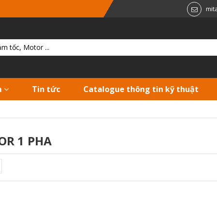
mit
m
Tin tức
Catalogue thông tin kỹ thuật
OR 1 PHA