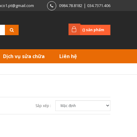
|
aco1.pt@gmail.com
0984.78.8182
034.7371.406
(
) sản phẩm
Dịch vụ sửa chữa
Liên hệ
Sắp xếp :