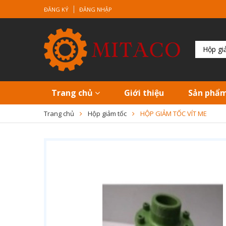
ĐĂNG KÝ
ĐĂNG NHẬP
Trang chủ
Giới thiệu
Sản phẩ
Trang chủ
Hộp giảm tốc
HỘP GIẢM TỐC VÍT ME