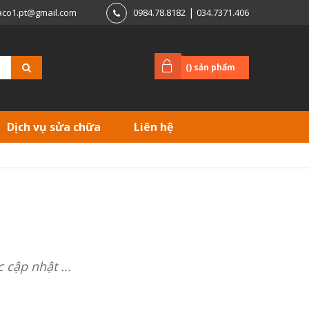
|
aco1.pt@gmail.com
0984.78.8182
034.7371.406
(
) sản phẩm
Dịch vụ sửa chữa
Liên hệ
cập nhật ...