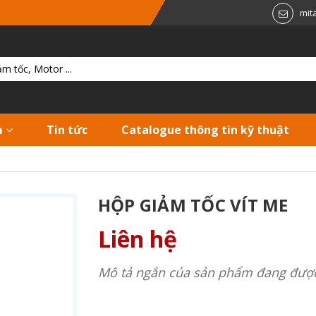
mit
m
Tin tức
Catalogue thông tin kỹ thuật
HỘP GIẢM TỐC VÍT ME
Liên hệ
Mô tả ngắn của sản phẩm đang được 