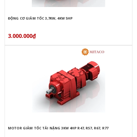
ĐỘNG CƠ GIẢM TỐC 3,7KW, 4KW 5HP
3.000.000₫
MOTOR GIẢM TỐC TẢI NẶNG 3KW 4HP R47, R57, R67, R77